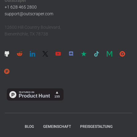
Outscraper ™
+1 628 465 2800
support@outscraper.com
12600 Hill Country Boulevard,
Bienenhöhle, TX 78738
BLOG
GEMEINSCHAFT
PREISGESTALTUNG