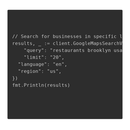
// Search for businesses in specific loca
results, _ := client.GoogleMapsSearchV2(m
	"query": "restaurants brooklyn usa",

	"limit": "20",

  "language": "en",

  "region": "us",

})

fmt.Println(results)