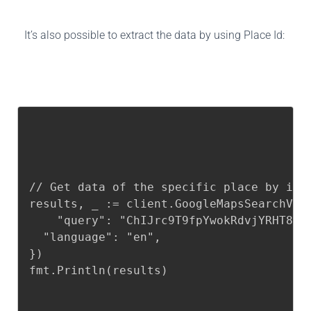
It’s also possible to extract the data by using Place Id:
// Get data of the specific place by id

results, _ := client.GoogleMapsSearchV2(m
	"query": "ChIJrc9T9fpYwokRdvjYRHT8nI4",

  "language": "en",

})

fmt.Println(results)