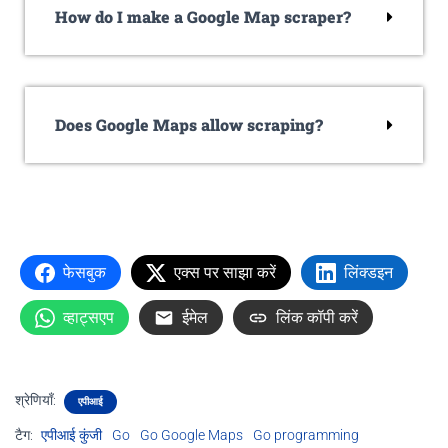
How do I make a Google Map scraper?
Does Google Maps allow scraping?
फेसबुक
एक्स पर साझा करें
लिंक्डइन
व्हाट्सएप
ईमेल
लिंक कॉपी करें
श्रेणियाँ:
एपीआई
टैग:
एपीआई कुंजी
Go
Go Google Maps
Go programming