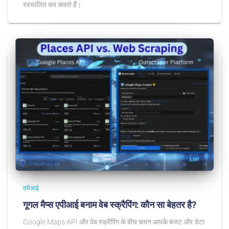
स्वचालित कर सकते हैं।.
एपीआई
गूगल मैप्स एपीआई बनाम वेब स्क्रैपिंग: कौन सा बेहतर है?
Google Maps API और वेब स्क्रैपिंग के बीच चयन आपके बजट और डेटा