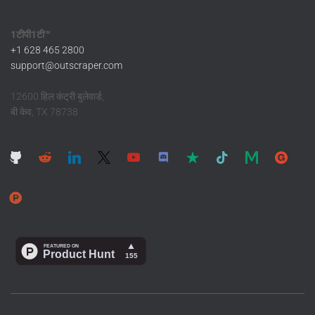
1टीपी1टी™
+1 628 465 2800
support@outscraper.com
12600 हिल कंट्री बुलेवार्ड,
बी केव, TX 78738