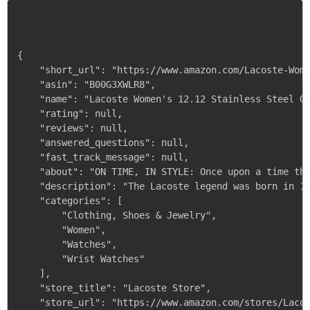
{

    "short_url": "https://www.amazon.com/Lacoste-Wome
    "asin": "B00G3XWLR8",

    "name": "Lacoste Women's 12.12 Stainless Steel Qu
    "rating": null,

    "reviews": null,

    "answered_questions": null,

    "fast_track_message": null,

    "about": "ON TIME, IN STYLE: Once upon a time th
    "description": "The Lacoste legend was born in 1
    "categories": [

        "Clothing, Shoes & Jewelry",

        "Women",

        "Watches",

        "Wrist Watches"

    ],

    "store_title": "Lacoste Store",

    "store_url": "https://www.amazon.com/stores/Lacos