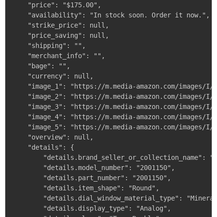
    "price": "$175.00",

    "availability": "In stock soon. Order it now.",

    "strike_price": null,

    "price_saving": null,

    "shipping": "",

    "merchant_info": "",

    "bage": "",

    "currency": null,

    "image_1": "https://m.media-amazon.com/images/I/3
    "image_2": "https://m.media-amazon.com/images/I/3
    "image_3": "https://m.media-amazon.com/images/I/3
    "image_4": "https://m.media-amazon.com/images/I/4
    "image_5": "https://m.media-amazon.com/images/I/4
    "overview": null,

    "details": {

        "details.brand_seller_or_collection_name": "L
        "details.model_number": "2001150",

        "details.part_number": "2001150",

        "details.item_shape": "Round",

        "details.dial_window_material_type": "Mineral
        "details.display_type": "Analog",
