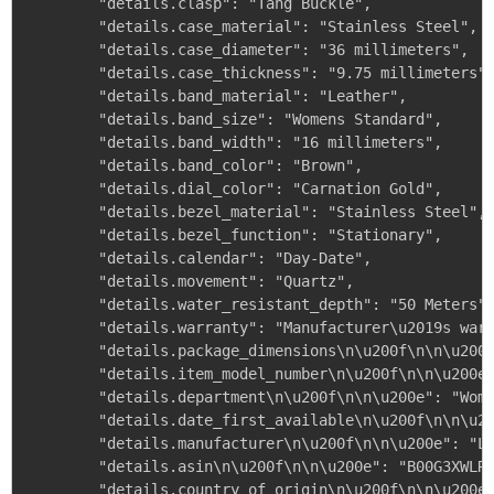
        "details.clasp": "Tang Buckle",

        "details.case_material": "Stainless Steel",

        "details.case_diameter": "36 millimeters",

        "details.case_thickness": "9.75 millimeters",
        "details.band_material": "Leather",

        "details.band_size": "Womens Standard",

        "details.band_width": "16 millimeters",

        "details.band_color": "Brown",

        "details.dial_color": "Carnation Gold",

        "details.bezel_material": "Stainless Steel",

        "details.bezel_function": "Stationary",

        "details.calendar": "Day-Date",

        "details.movement": "Quartz",

        "details.water_resistant_depth": "50 Meters",
        "details.warranty": "Manufacturer\u2019s warr
        "details.package_dimensions\n\u200f\n\n\u200e
        "details.item_model_number\n\u200f\n\n\u200e"
        "details.department\n\u200f\n\n\u200e": "Wome
        "details.date_first_available\n\u200f\n\n\u20
        "details.manufacturer\n\u200f\n\n\u200e": "La
        "details.asin\n\u200f\n\n\u200e": "B00G3XWLR8
        "details.country_of_origin\n\u200f\n\n\u200e"