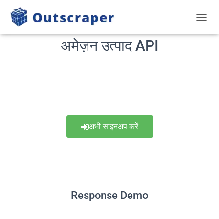
टॉगल से
अमेज़न उत्पाद API
अभी साइनअप करें
Response Demo