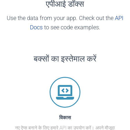
एपीआई डॉक्स
यदि Outscraper के उपकरण वेब से डेटा पुनर्प्राप्त
करने में विफल रहते हैं, तो हम आपकी खरीद के 3
Use the data from your app. Check out the
API
दिनों के भीतर पूर्ण धनवापसी प्रदान करते हैं।.
Docs
to see code examples.
बक्सों का इस्तेमाल करें
विकास
नए ऐप्स बनाने के लिए हमारे API का उपयोग करें। अपने मौजूदा