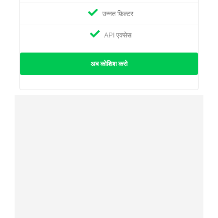
उन्नत फ़िल्टर
API एक्सेस
अब कोशिश करो