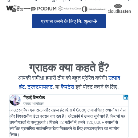
प्रयास करने के लिए नि: शुल्क
ग्राहक क्या कहते हैं?
आपकी समीक्षा हमारी टीम को बहुत प्रेरित करेगी!
उत्पाद
हंट
,
ट्रस्टपायलट
, या
कैपटेरा
इसे पोस्ट करने के लिए.
मिहाई विनटोरू
प्रबंध भागीदार
आउटस्क्रैपर एक सरल और सहज इंटरफ़ेस में Google मानचित्र स्थानों पर तेज़
एक डि
और विश्वसनीय डेटा प्रदान कर रहा है। प्लेटफ़ॉर्म में उन्नत सुविधाएँ हैं, फिर भी यह
और हम
उपयोगकर्ता के अनुकूल है। पिछले 12 महीनों में, हमने 120,000+ स्थानों से
नए सं
संबंधित प्रासंगिक सार्वजनिक डेटा निकालने के लिए आउटस्क्रैपर का उपयोग
चलाने
किया।
रहा है