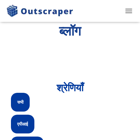
टॉगल से
ब्लॉग
श्रेणियाँ
सभी
एपीआई