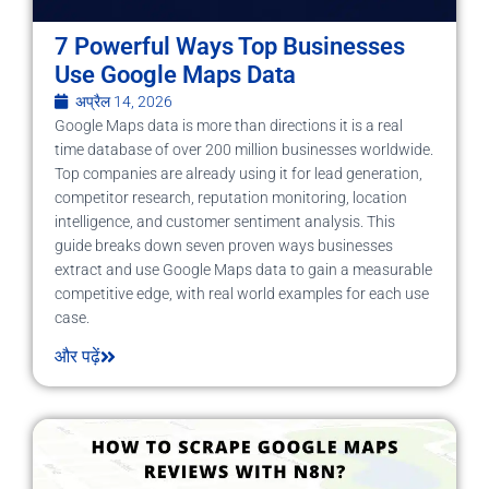
7 Powerful Ways Top Businesses
Use Google Maps Data
अप्रैल 14, 2026
Google Maps data is more than directions it is a real
time database of over 200 million businesses worldwide.
Top companies are already using it for lead generation,
competitor research, reputation monitoring, location
intelligence, and customer sentiment analysis. This
guide breaks down seven proven ways businesses
extract and use Google Maps data to gain a measurable
competitive edge, with real world examples for each use
case.
और पढ़ें