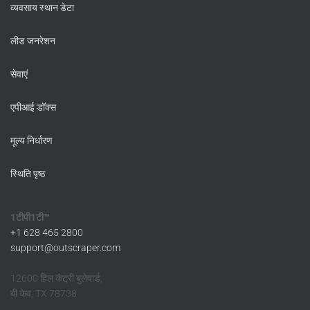
व्यवसाय स्थान डेटा
लीड जनरेशन
सेवाएं
एपीआई डॉक्स
मूल्य निर्धारण
स्थिति पृष्ठ
1टीपी1टी™
+1 628 465 2800
support@outscraper.com
12600 हिल कंट्री बुलेवार्ड,
बी केव, TX 78738