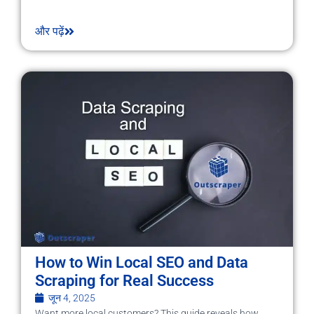
और पढ़ें
How to Win Local SEO and Data
Scraping for Real Success
जून 4, 2025
Want more local customers? This guide reveals how