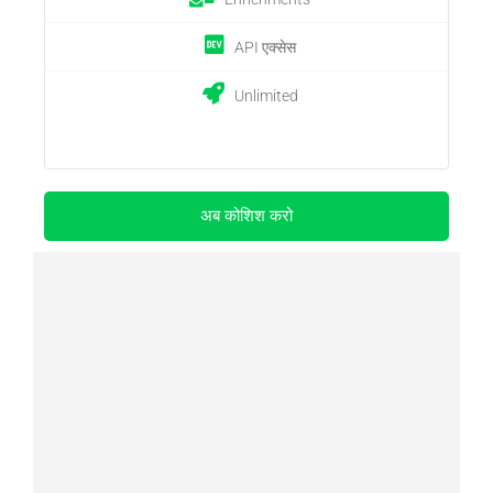
API एक्सेस
Unlimited
अब कोशिश करो