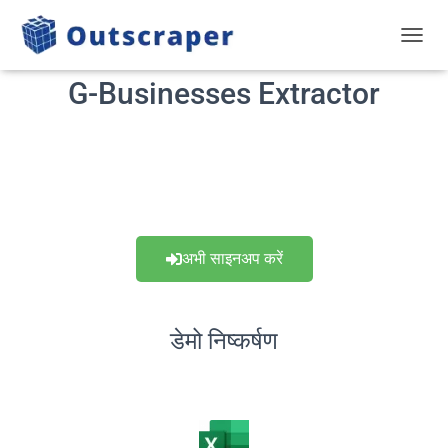
टॉगल से
G-Businesses Extractor
अभी साइनअप करें
डेमो निष्कर्षण