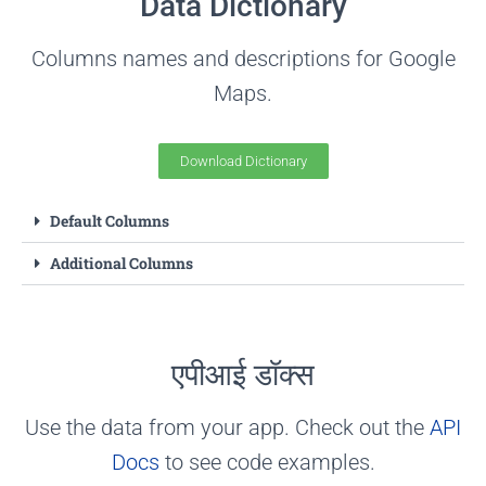
Data Dictionary
Enrich places data with email
addresses, phones, social links,
Columns names and descriptions for Google
contacts, and more.
Maps.
और अधिक जानें
Download Dictionary
Default Columns
Additional Columns
एपीआई डॉक्स
Use the data from your app. Check out the
API
Docs
to see code examples.