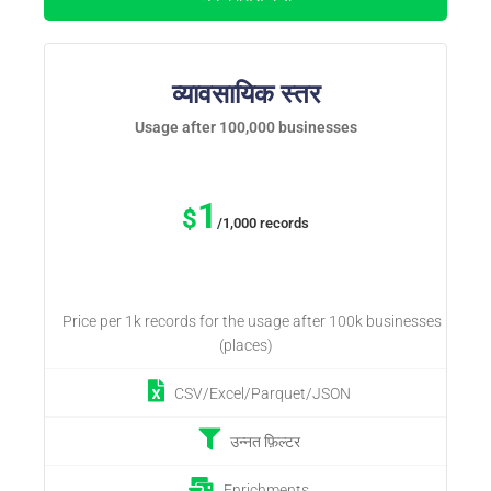
व्यावसायिक स्तर
Usage after 100,000 businesses
1
$
/1,000 records
Price per 1k records for the usage after 100k businesses
(places)
CSV/Excel/Parquet/JSON
उन्नत फ़िल्टर
Enrichments