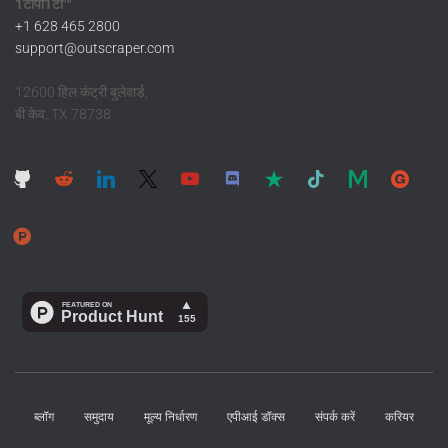
1टीपी1टी™
+1 628 465 2800
support@outscraper.com
12600 हिल कंट्री बुलेवार्ड,
बी केव, TX 78738
ब्लॉग
समुदाय
मूल्य निर्धारण
एपीआई डॉक्स
संपर्क करें
करियर