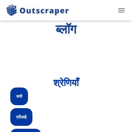
टॉगल से
ब्लॉग
श्रेणियाँ
सभी
एपीआई