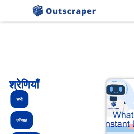
श्रेणियाँ
सभी
एपीआई