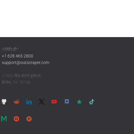
1टीपी1टी™
+1 628 465 2800
support@outscraper.com
12600 हिल कंट्री बुलेवार्ड,
बी केव, TX 78738