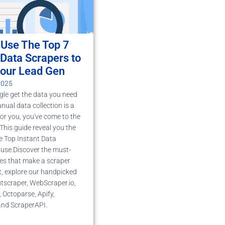
 Use The Top 7
 Data Scrapers to
Your Lead Gen
 2025
ggle get the data you need
nual data collection is a
or you, you've come to the
 This guide reveal you the
he Top Instant Data
 use.Discover the must-
es that make a scraper
nt, explore our handpicked
Outscraper, WebScraper.io,
, Octoparse, Apify,
and ScraperAPI.