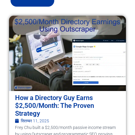
How a Directory Guy Earns
$2,500/Month: The Proven
Strategy
सितम्बर 11, 2025
Frey Chu built a $2,500/month passive income stream
by using Outscraper and programmatic SEO, proving