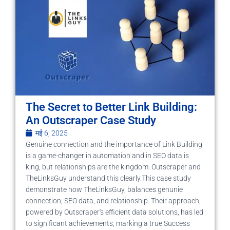
The Secret to Better Link Building:
An Outscraper Case Study
मई 6, 2025
Genuine connection and the importance of Link Building
is a game-changer in automation and in SEO data is
king, but relationships are the kingdom. Outscraper and
TheLinksGuy understand this clearly.This case study
demonstrate how TheLinksGuy, balances genunie
connection, SEO data, and relationship. Their approach,
powered by Outscraper's efficient data solutions, has led
to significant achievements, marking a true Success