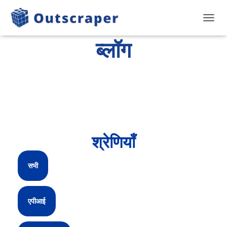
टॉगल से
ब्लॉग
श्रेणियाँ
सभी
एपीआई