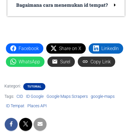
Bagaimana cara menemukan id tempat?
Facebook
Share on X
LinkedIn
WhatsApp
Surel
Copy Link
Kategori:
TUTORIAL
Tags:
CID
ID Google
Google Maps Scrapers
google-maps
ID Tempat
Places API