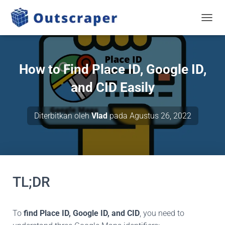
BERAL
How to Find Place ID, Google ID,
and CID Easily
Diterbitkan oleh
Vlad
pada
Agustus 26, 2022
TL;DR
To
find Place ID, Google ID, and CID
, you need to