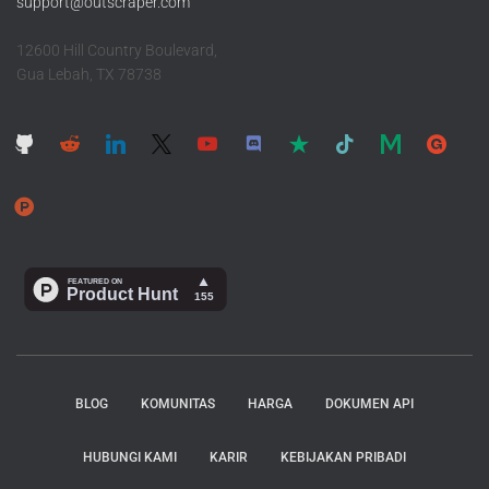
support@outscraper.com
12600 Hill Country Boulevard,
Gua Lebah, TX 78738
BLOG
KOMUNITAS
HARGA
DOKUMEN API
HUBUNGI KAMI
KARIR
KEBIJAKAN PRIBADI