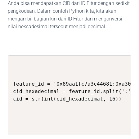
Anda bisa mendapatkan CID dari ID Fitur dengan sedikit
pengkodean. Dalam contoh Python kita, kita akan
mengambil bagian kiri dari ID Fitur dan mengonversi
nilai heksadesimal tersebut menjadi desimal.
feature_id = '0x89aa1fc7a3c44681:0xa30d7f
cid_hexadecimal = feature_id.split(':')[-
cid = str(int(cid_hexadecimal, 16))