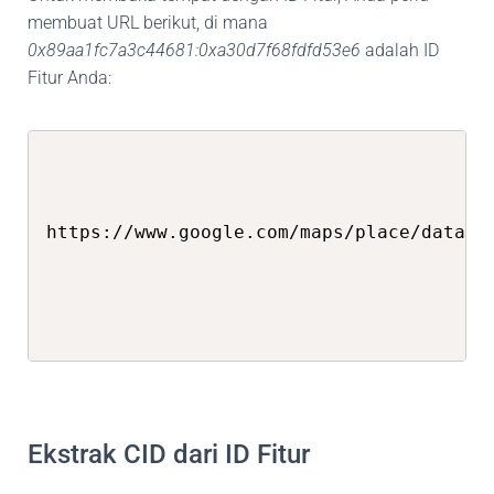
membuat URL berikut, di mana
0x89aa1fc7a3c44681:0xa30d7f68fdfd53e6
adalah ID
Fitur Anda:
https://www.google.com/maps/place/data=!
Ekstrak CID dari ID Fitur