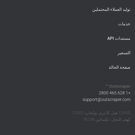
توليد العملاء المحتملين
خدمات
مستندات API
التسعير
صفحة الحالة
Outscraper ™
+1 628 465 2800
support@outscraper.com
12600 هيل كانتري بوليفارد 12600
كهف النحل، تكساس 78738