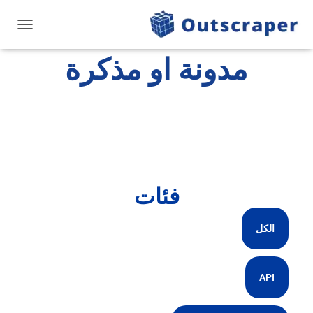
تبديل ال
مدونة او مذكرة
فئات
الكل
API