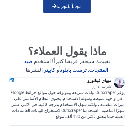
مجاناً للتجربة
ماذا يقول العملاء؟
تقييمك سيحفز فريقنا كثيراً! استخدم
صيد
المنتجات
,
ترست بايلوت
أو
كابيترا
لنشرها
ميهاي فيناتورو
شريك اداري
يوفر Outscraper بيانات سريعة وموثوقة حول مواقع خرائط Google
، في واجهة بسيطة وسهلة الاستخدام. يحتوي النظام الأساسي على
بمثابة
ميزات متقدمة ، ولكنه سهل الاستخدام بدرجة كافية. في الاثني عشر
الوصو
شهرًا الماضية ، استخدمنا Outscraper لاستخراج البيانات العامة ذات
الصلة فيما يتعلق بأكثر من 120 ألف موقع.
باستخ