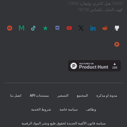
12600 هيل كانتري بوليفارد 12600
كهف النحل، تكساس 78738
مدونة او مذكرة
المجتمع
التسعير
مستندات API
اتصل بنا
وظائف
سياسة خاصة
شروط الخدمة
سياسة قانون الألفية الجديدة لحقوق طبع ونشر المواد الرقمية