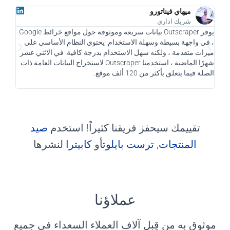
Just started businesses is a vindicated
way of increasing sales for your company
ميهاي فيناتورو
by promoting your products and services
شريك اداري
to an audience that grows every day.
يوفر Outscraper بيانات سريعة وموثوقة حول مواقع خرائط Google
، في واجهة بسيطة وسهلة الاستخدام. يحتوي النظام الأساسي على
بمثابة
ميزات متقدمة ، ولكنه سهل الاستخدام بدرجة كافية. في الاثني عشر
الوصو
Get New Companies
شهرًا الماضية ، استخدمنا Outscraper لاستخراج البيانات العامة ذات
الصلة فيما يتعلق بأكثر من 120 ألف موقع.
باستخ
تقييمك سيحفز فريقنا كثيراً! استخدم
صيد
المنتجات
,
ترست بايلوت
أو
كابيترا
لنشرها
عملاؤنا
موثوق به من قِبل آلاف العملاء السعداء في جميع