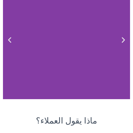
New Market For Your
Business
ماذا يقول العملاء؟