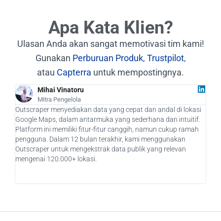
Apa Kata Klien?
Ulasan Anda akan sangat memotivasi tim kami!
Gunakan
Perburuan Produk
,
Trustpilot
,
atau
Capterra
untuk mempostingnya.
Mihai Vinatoru
Mitra Pengelola
Outscraper menyediakan data yang cepat dan andal di lokasi
Seba
Google Maps, dalam antarmuka yang sederhana dan intuitif.
bena
Platform ini memiliki fitur-fitur canggih, namun cukup ramah
kami
pengguna. Dalam 12 bulan terakhir, kami menggunakan
pote
Outscraper untuk mengekstrak data publik yang relevan
mena
mengenai 120.000+ lokasi.
memp
aka