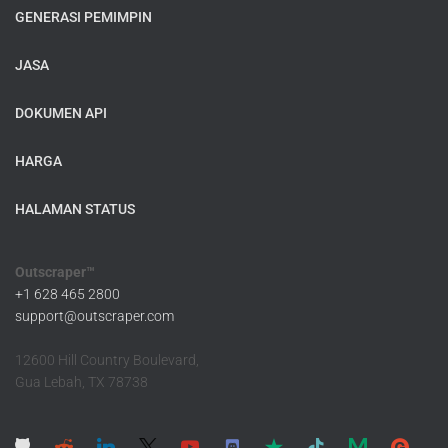
GENERASI PEMIMPIN
JASA
DOKUMEN API
HARGA
HALAMAN STATUS
Outscraper™
+1 628 465 2800
support@outscraper.com
12600 Hill Country Boulevard,
Gua Lebah, TX 78738