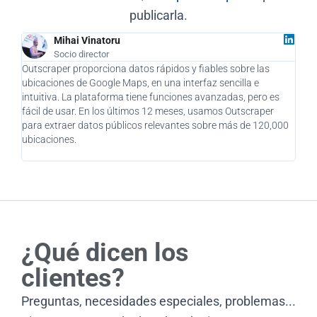
publicarla.
Mihai Vinatoru
Socio director
Outscraper proporciona datos rápidos y fiables sobre las
Como
ubicaciones de Google Maps, en una interfaz sencilla e
supu
intuitiva. La plataforma tiene funciones avanzadas, pero es
como
fácil de usar. En los últimos 12 meses, usamos Outscraper
clie
para extraer datos públicos relevantes sobre más de 120,000
impr
ubicaciones.
enca
pens
¿Qué dicen los
clientes?
Preguntas, necesidades especiales, problemas...