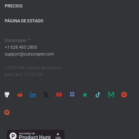
PRECIOS
PÁGINA DE ESTADO
Outscraper ™
+1 628 465 2800
support@outscraper.com
12600 Hill Country Boulevard,
Bee Cave, TX 78738