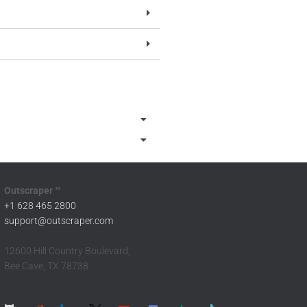
Outscraper ™
+1 628 465 2800
support@outscraper.com
12600 Hill Country Boulevard,
Bee Cave, TX 78738