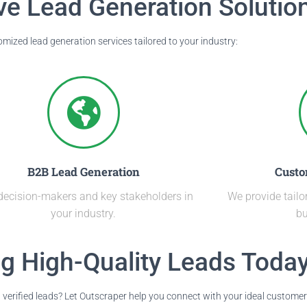
e Lead Generation Solutio
tomized
lead generation services
tailored to your industry:
B2B Lead Generation
Custo
decision-makers and key stakeholders in
We provide tailo
your industry.
bu
ng High-Quality Leads Toda
 verified leads? Let Outscraper help you connect with your ideal customer