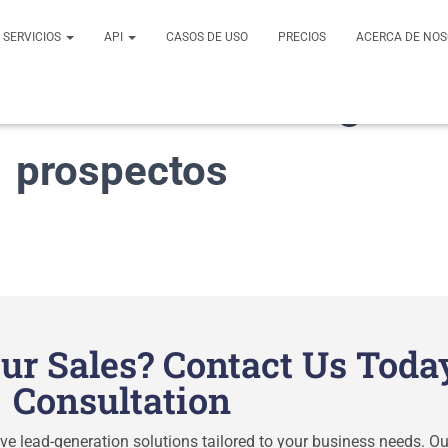
SERVICIOS
API
CASOS DE USO
PRECIOS
ACERCA DE NO
 with
Servicios de gene
prospectos
ur Sales? Contact Us Toda
Consultation
e lead-generation solutions tailored to your business needs. Our