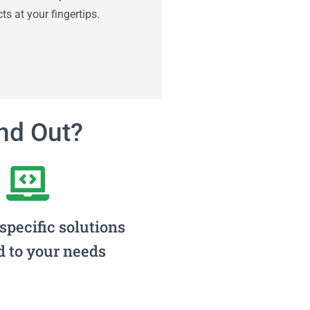
s at your fingertips.
nd Out?
specific solutions
d to your needs