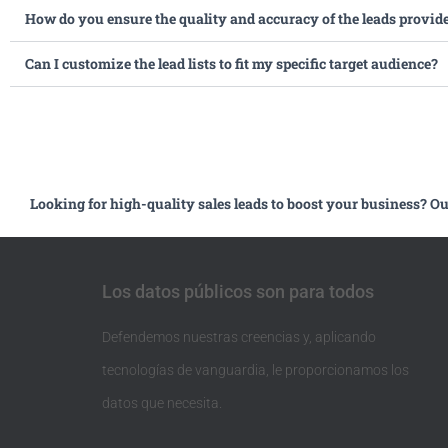
How do you ensure the quality and accuracy of the leads provid
Can I customize the lead lists to fit my specific target audience?
Looking for high-quality sales leads to boost your business? Out
Los datos públicos son para todos
Defendemos nuestras creencias y, aplicando
tecnologías de vanguardia, le proporcionamos los
datos que necesita.