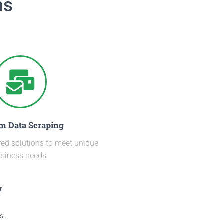
ns
m Data Scraping
red solutions to meet unique
siness needs.
y
s.