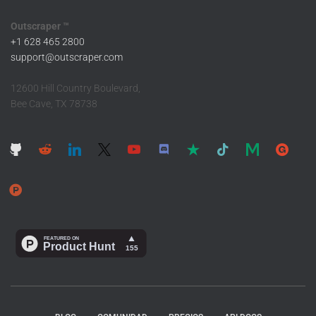
Outscraper ™
+1 628 465 2800
support@outscraper.com
12600 Hill Country Boulevard,
Bee Cave, TX 78738