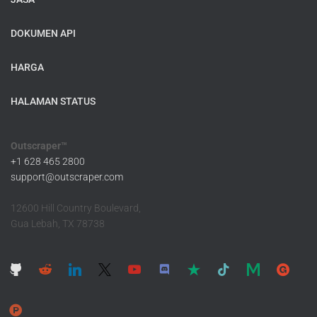
DOKUMEN API
HARGA
HALAMAN STATUS
Outscraper™
+1 628 465 2800
support@outscraper.com
12600 Hill Country Boulevard,
Gua Lebah, TX 78738