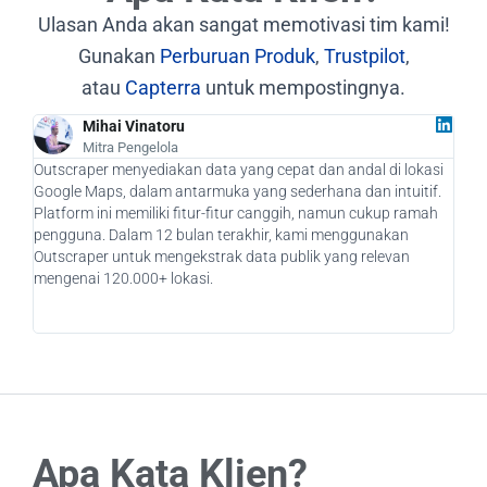
Ulasan Anda akan sangat memotivasi tim kami!
Gunakan
Perburuan Produk
,
Trustpilot
,
atau
Capterra
untuk mempostingnya.
Mihai Vinatoru
Mitra Pengelola
Outscraper menyediakan data yang cepat dan andal di lokasi
Seba
Google Maps, dalam antarmuka yang sederhana dan intuitif.
bena
Platform ini memiliki fitur-fitur canggih, namun cukup ramah
kami
pengguna. Dalam 12 bulan terakhir, kami menggunakan
pote
Outscraper untuk mengekstrak data publik yang relevan
mena
mengenai 120.000+ lokasi.
memp
aka
Apa Kata Klien?