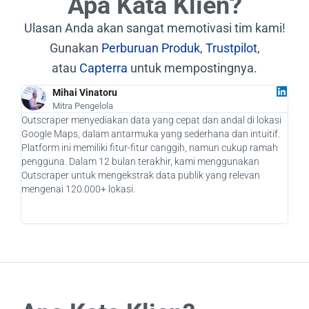
Apa Kata Klien?
Ulasan Anda akan sangat memotivasi tim kami!
Gunakan
Perburuan Produk
,
Trustpilot
,
atau
Capterra
untuk mempostingnya.
Mihai Vinatoru
Mitra Pengelola
Outscraper menyediakan data yang cepat dan andal di lokasi
Seba
Google Maps, dalam antarmuka yang sederhana dan intuitif.
bena
Platform ini memiliki fitur-fitur canggih, namun cukup ramah
kami
pengguna. Dalam 12 bulan terakhir, kami menggunakan
pote
Outscraper untuk mengekstrak data publik yang relevan
mena
mengenai 120.000+ lokasi.
memp
aka