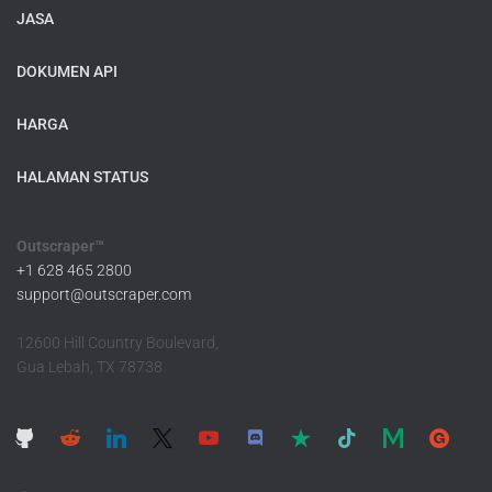
JASA
DOKUMEN API
HARGA
HALAMAN STATUS
Outscraper™
+1 628 465 2800
support@outscraper.com
12600 Hill Country Boulevard,
Gua Lebah, TX 78738