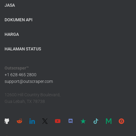
JASA
DOKUMEN API
HARGA
HALAMAN STATUS
Outscraper™
+1 628 465 2800
support@outscraper.com
12600 Hill Country Boulevard,
Gua Lebah, TX 78738