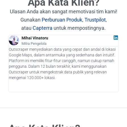
Apa Kata Klien?
Ulasan Anda akan sangat memotivasi tim kami!
Gunakan
Perburuan Produk
,
Trustpilot
,
atau
Capterra
untuk mempostingnya.
Mihai Vinatoru
Mitra Pengelola
Outscraper menyediakan data yang cepat dan andal di lokasi
Seba
Google Maps, dalam antarmuka yang sederhana dan intuitif.
bena
Platform ini memiliki fitur-fitur canggih, namun cukup ramah
kami
pengguna. Dalam 12 bulan terakhir, kami menggunakan
pote
Outscraper untuk mengekstrak data publik yang relevan
mena
mengenai 120.000+ lokasi.
memp
aka