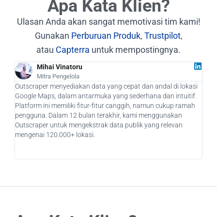
Apa Kata Klien?
Ulasan Anda akan sangat memotivasi tim kami!
Gunakan
Perburuan Produk
,
Trustpilot
,
atau
Capterra
untuk mempostingnya.
Mihai Vinatoru
Mitra Pengelola
Outscraper menyediakan data yang cepat dan andal di lokasi
Seba
Google Maps, dalam antarmuka yang sederhana dan intuitif.
bena
Platform ini memiliki fitur-fitur canggih, namun cukup ramah
kami
pengguna. Dalam 12 bulan terakhir, kami menggunakan
pote
Outscraper untuk mengekstrak data publik yang relevan
mena
mengenai 120.000+ lokasi.
memp
aka