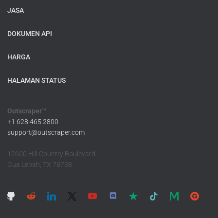
JASA
DOKUMEN API
HARGA
HALAMAN STATUS
Outscraper™
+1 628 465 2800
support@outscraper.com
12600 Hill Country Boulevard,
Gua Lebah, TX 78738