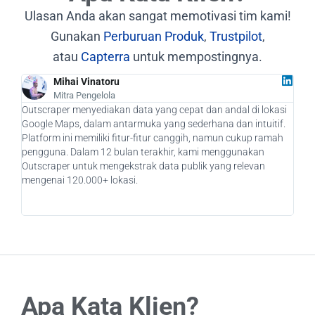
Ulasan Anda akan sangat memotivasi tim kami!
Gunakan
Perburuan Produk
,
Trustpilot
,
atau
Capterra
untuk mempostingnya.
Mihai Vinatoru
Mitra Pengelola
Outscraper menyediakan data yang cepat dan andal di lokasi
Seba
Google Maps, dalam antarmuka yang sederhana dan intuitif.
bena
Platform ini memiliki fitur-fitur canggih, namun cukup ramah
kami
pengguna. Dalam 12 bulan terakhir, kami menggunakan
pote
Outscraper untuk mengekstrak data publik yang relevan
mena
mengenai 120.000+ lokasi.
memp
aka
Apa Kata Klien?