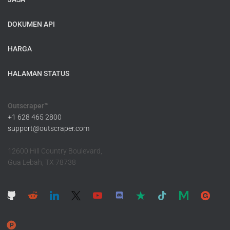
DOKUMEN API
HARGA
HALAMAN STATUS
Outscraper™
+1 628 465 2800
support@outscraper.com
12600 Hill Country Boulevard,
Gua Lebah, TX 78738