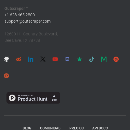
Outscraper ™
+1 628 465 2800
support@outscraper.com
12600 Hill Country Boulevard,
Bee Cave, TX 78738
BLOG
COMUNIDAD
PRECIOS
API DOCS