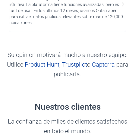
intuitiva. La plataforma tiene funciones avanzadas, pero es
como
fácil de usar. En los últimos 12 meses, usamos Outscraper
clie
para extraer datos públicos relevantes sobre más de 120,000
impr
ubicaciones.
enca
pens
Su opinión motivará mucho a nuestro equipo.
Utilice
Product Hunt
,
Trustpilot
o
Capterra
para
publicarla.
Nuestros clientes
La confianza de miles de clientes satisfechos
en todo el mundo.