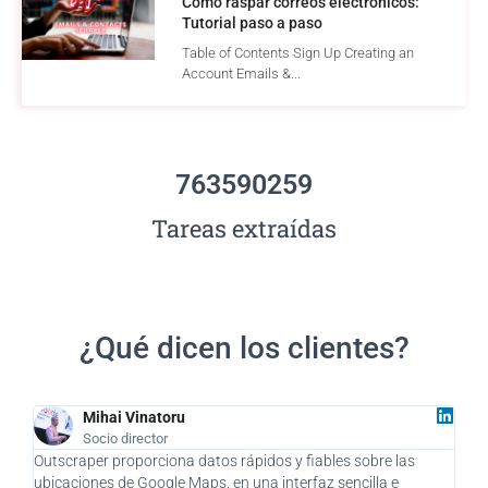
Cómo raspar correos electrónicos:
Tutorial paso a paso
Table of Contents Sign Up Creating an
Account Emails &...
763590259
Tareas extraídas
¿Qué dicen los clientes?
Mihai Vinatoru
Socio director
Outscraper proporciona datos rápidos y fiables sobre las
Como
ubicaciones de Google Maps, en una interfaz sencilla e
supu