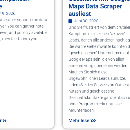
e
Maps Data Scraper
ausliest
19, 2026
Outscraper support the data
Juni 30, 2025
ayer. You can gather hotel
Sind Sie frustriert von dem brutale
views, and publicly available
Kampf um die gleichen "aktiven"
 then feed it into your
Leads, denen alle anderen nachja
Die wahre Geheimwaffe könnten d
"geschlossenen" Unternehmen auf
Google Maps sein, die von allen
anderen völlig übersehen werden.
Machen Sie sich diese
ungewöhnlichen Leads zunutze,
indem Sie den Service von Outscra
nutzen und geschlossene
Geschäftskontakte ganz einfach 
ohne Programmierkenntnisse
herunterladen.
en
Mehr lesen