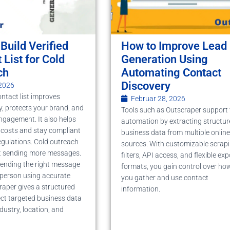
Build Verified
How to Improve Lead
 List for Cold
Generation Using
ch
Automating Contact
Discovery
 2026
ontact list improves
Februar 28, 2026
ty, protects your brand, and
Tools such as Outscraper support 
ngagement. It also helps
automation by extracting structur
 costs and stay compliant
business data from multiple online
egulations. Cold outreach
sources. With customizable scrap
ut sending more messages.
filters, API access, and flexible exp
 sending the right message
formats, you gain control over ho
t person using accurate
you gather and use contact
raper gives a structured
information.
ect targeted business data
dustry, location, and