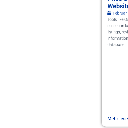
Websit
Februar 
Tools like 
collection l
listings, re
information,
database.
Mehr les