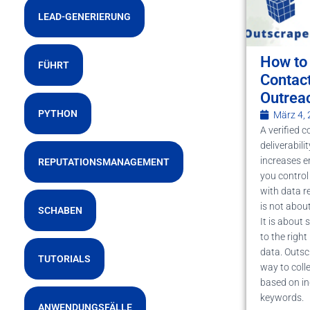
LEAD-GENERIERUNG
How to 
FÜHRT
Contact
Outrea
PYTHON
März 4,
A verified c
deliverabili
increases e
REPUTATIONSMANAGEMENT
you control
with data r
is not abo
SCHABEN
It is about
to the righ
data. Outsc
TUTORIALS
way to coll
based on in
keywords.
ANWENDUNGSFÄLLE