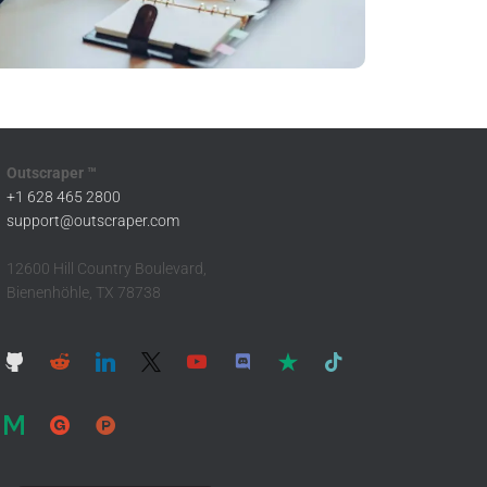
Outscraper ™
+1 628 465 2800
support@outscraper.com
12600 Hill Country Boulevard,
Bienenhöhle, TX 78738