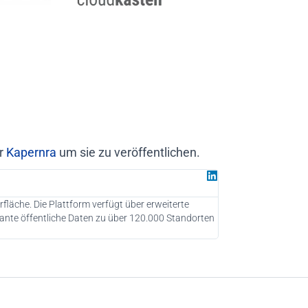
er
Kapernra
um sie zu veröffentlichen.
Juan G.
Partner bei Gr
fläche. Die Plattform verfügt über erweiterte
Als Beratungsunterne
ante öffentliche Daten zu über 120.000 Standorten
potenzielle Kunden z
dringend empfehlen