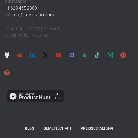
Outscraper ™
+1 628 465 2800
support@outscraper.com
12600 Hill Country Boulevard,
Bienenhöhle, TX 78738
BLOG
GEMEINSCHAFT
PREISGESTALTUNG