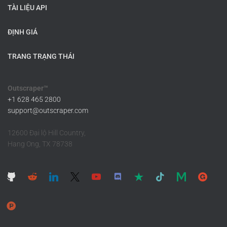
TÀI LIỆU API
ĐỊNH GIÁ
TRANG TRẠNG THÁI
Outscraper™
+1 628 465 2800
support@outscraper.com
12600 Đại lộ Hill Country,
Hang Ong, TX 78738