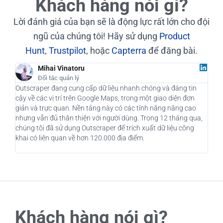
Khách hàng nói gì?
Lời đánh giá của bạn sẽ là động lực rất lớn cho đội
ngũ của chúng tôi! Hãy sử dụng
Product
Hunt
,
Trustpilot
, hoặc
Capterra
để đăng bài.
Mihai Vinatoru
Đối tác quản lý
Outscraper đang cung cấp dữ liệu nhanh chóng và đáng tin
Là m
cậy về các vị trí trên Google Maps, trong một giao diện đơn
đã t
giản và trực quan. Nền tảng này có các tính năng nâng cao
của 
nhưng vẫn đủ thân thiện với người dùng. Trong 12 tháng qua,
hàng
chúng tôi đã sử dụng Outscraper để trích xuất dữ liệu công
tượn
khai có liên quan về hơn 120.000 địa điểm.
Outs
Khách hàng nói gì?