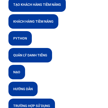
TẠO KHÁCH HÀNG TIỀM NĂNG
KHÁCH HÀNG TIỀM NĂNG
PYTHON
QUẢN LÝ DANH TIẾNG
NẠO
HƯỚNG DẪN
TRƯỜNG HỢP SỬ DỤNG