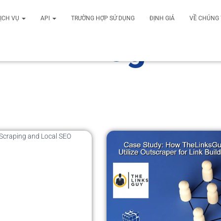
ỊCH VỤ
API
TRƯỜNG HỢP SỬ DỤNG
ĐỊNH GIÁ
VỀ CHÚNG 
Blog