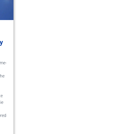
y
ame-
the
te
ie
ered