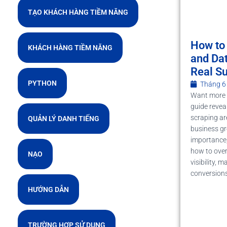
TẠO KHÁCH HÀNG TIỀM NĂNG
How to
KHÁCH HÀNG TIỀM NĂNG
and Dat
Real S
PYTHON
Tháng 6
Want more 
guide revea
scraping are
QUẢN LÝ DANH TIẾNG
business gr
importance,
how to ove
NẠO
visibility, 
conversions 
HƯỚNG DẪN
TRƯỜNG HỢP SỬ DỤNG