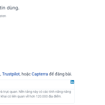
tin dùng.
t
,
Trustpilot
, hoặc
Capterra
để đăng bài.
Juan G
Đối tác tại Gr
 và trực quan. Nền tảng này có các tính năng nâng
Là một công ty tư vấ
 khai có liên quan về hơn 120.000 địa điểm.
những khách hàng tiề