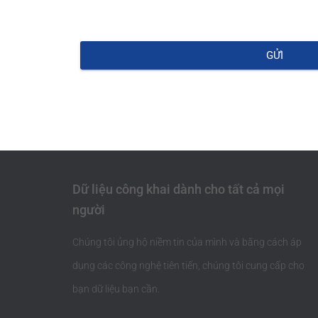
GỬI
Dữ liệu công khai dành cho tất cả mọi
người
Chúng tôi ủng hộ niềm tin của mình và bằng cách áp
dụng các công nghệ tiên tiến, chúng tôi cung cấp cho
bạn dữ liệu bạn cần.