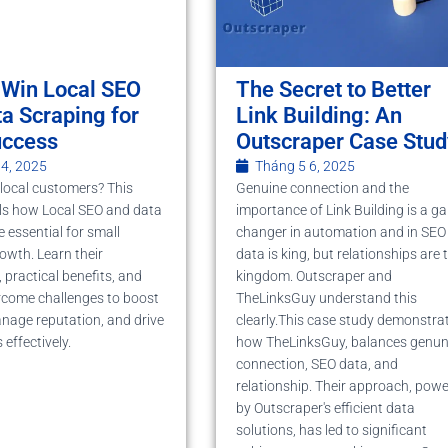
 Win Local SEO
The Secret to Better
a Scraping for
Link Building: An
uccess
Outscraper Case Stud
 4, 2025
Tháng 5 6, 2025
local customers? This
Genuine connection and the
ls how Local SEO and data
importance of Link Building is a g
 essential for small
changer in automation and in SEO
owth. Learn their
data is king, but relationships are 
 practical benefits, and
kingdom. Outscraper and
rcome challenges to boost
TheLinksGuy understand this
manage reputation, and drive
clearly.This case study demonstra
effectively.
how TheLinksGuy, balances genun
connection, SEO data, and
relationship. Their approach, pow
by Outscraper's efficient data
solutions, has led to significant