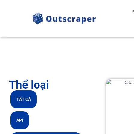
D
Thể loại
TẤT CẢ
API