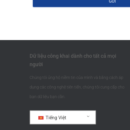
GỬI
Dữ liệu công khai dành cho tất cả mọi
người
Chúng tôi ủng hộ niềm tin của mình và bằng cách áp
dụng các công nghệ tiên tiến, chúng tôi cung cấp cho
bạn dữ liệu bạn cần.
Tiếng Việt