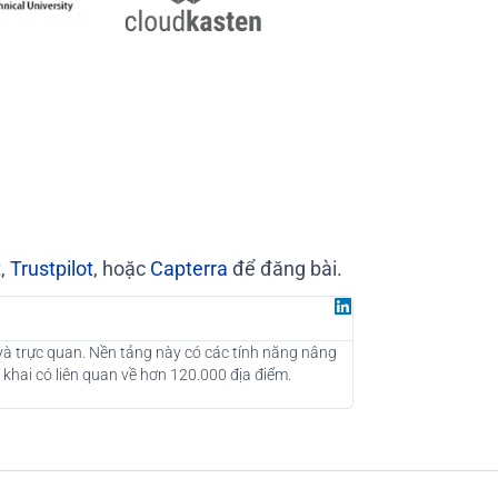
t
,
Trustpilot
, hoặc
Capterra
để đăng bài.
Juan G
Đối tác tại Gr
 và trực quan. Nền tảng này có các tính năng nâng
Là một công ty tư vấ
 khai có liên quan về hơn 120.000 địa điểm.
những khách hàng tiề