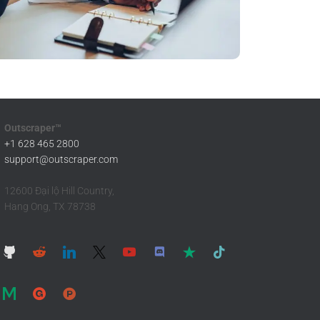
Outscraper™
+1 628 465 2800
support@outscraper.com
12600 Đại lộ Hill Country,
Hang Ong, TX 78738