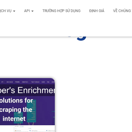
ỊCH VỤ
API
TRƯỜNG HỢP SỬ DỤNG
ĐỊNH GIÁ
VỀ CHÚNG 
Blog