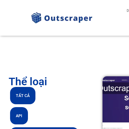
D
Thể loại
TẤT CẢ
API