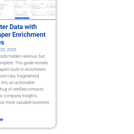
ter Data with
aper Enrichment
es
 25, 2025
olds hidden revenue, but
 complete. This guide reveals
per's built-in enrichment
form raw, fragmented
 into an actionable
 hug of verified contacts
ic company insights,
our most valuable business