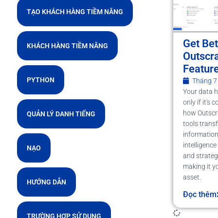
TẠO KHÁCH HÀNG TIỀM NĂNG
Get Bet
KHÁCH HÀNG TIỀM NĂNG
Outscr
Featur
PYTHON
Tháng 7
Your data h
only if it's
how Outscra
QUẢN LÝ DANH TIẾNG
tools trans
information
intelligence
NẠO
and strateg
making it y
asset.
HƯỚNG DẪN
Đọc thêm
TRƯỜNG HỢP SỬ DỤNG