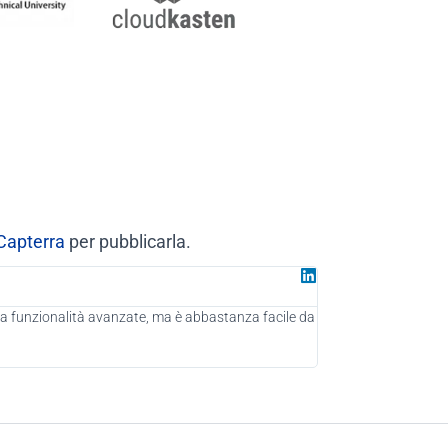
Capterra
per pubblicarla.
Juan G
Partner press
ma ha funzionalità avanzate, ma è abbastanza facile da
In qualità di consulen
raggiungere nuovi pot