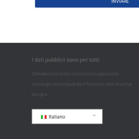
INVIARE
I dati pubblici sono per tutti
Difendiamo le nostre convinzioni e applicando
tecnologie all'avanguardia ti forniamo i dati di cui hai
bisogno.
Italiano