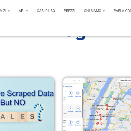
VIZI
API
CASI D'USO
PREZZI
CHI SIAMO
PARLA CON
Blog