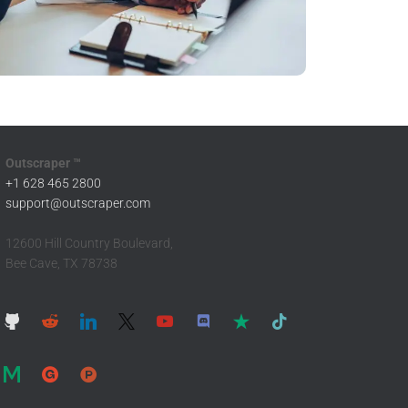
Outscraper ™
+1 628 465 2800
support@outscraper.com
12600 Hill Country Boulevard,
Bee Cave, TX 78738