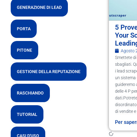
GENERAZIONE DI LEAD
5 Prov
PORTA
Your S
Leading
PITONE
Agosto 
Smettete di
sbagliati. Q
i lead scrap
GESTIONE DELLA REPUTAZIONE
un sistema c
guideremo a
delle 4 P pe
RASCHIANDO
dati.Potrete
disordinato 
di vendite e 
TUTORIAL
Per saper
CASI D'USO