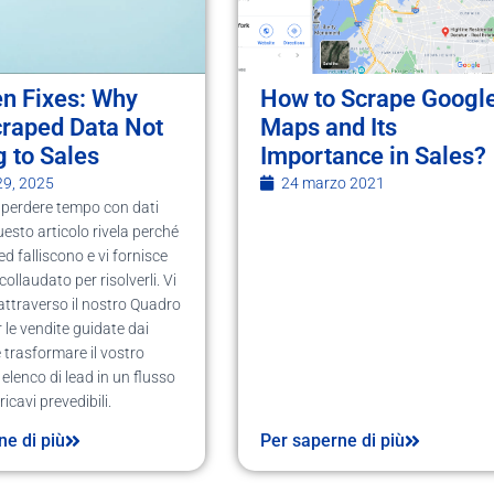
en Fixes: Why
How to Scrape Googl
craped Data Not
Maps and Its
 to Sales
Importance in Sales?
29, 2025
24 marzo 2021
 perdere tempo con dati
uesto articolo rivela perché
ed falliscono e vi fornisce
ollaudato per risolverli. Vi
ttraverso il nostro Quadro
r le vendite guidate dai
 trasformare il vostro
elenco di lead in un flusso
ricavi prevedibili.
ne di più
Per saperne di più