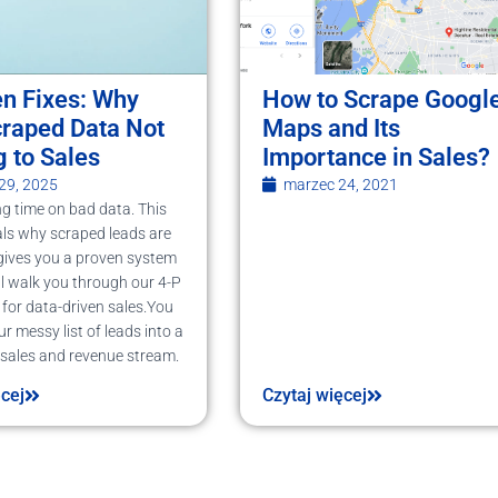
en Fixes: Why
How to Scrape Googl
craped Data Not
Maps and Its
 to Sales
Importance in Sales?
 29, 2025
marzec 24, 2021
g time on bad data. This
eals why scraped leads are
 gives you a proven system
e'll walk you through our 4-P
or data-driven sales.You
r messy list of leads into a
 sales and revenue stream.
ęcej
Czytaj więcej