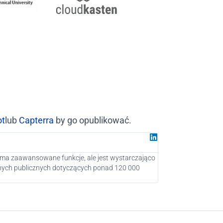
ot
lub
Capterra
by go opublikować.
Juan G
Partner w Gro
a ma zaawansowane funkcje, ale jest wystarczająco
Jako Digital Market
anych publicznych dotyczących ponad 120 000
potencjalnych klient