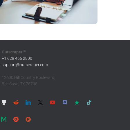
Outscraper ™
+1 628 465 2800
support@outscraper.com
12600 Hill Country Boulevard,
Bee Cave, TX 78738