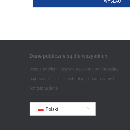
WYSŁAĆ
Dane publiczne są dla wszystkich
Jesteśmy wierni naszym przekonaniom i stosując
najnowocześniejsze technologie dostarczamy Ci
potrzebne dane.
Polski