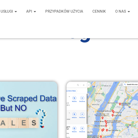
USŁUGI
API
PRZYPADKÓW UŻYCIA
CENNIK
O NAS
Blog