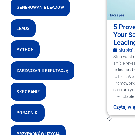
GENEROWANIE LEADÓW
5 Prov
LEADS
Your S
Leading
PYTHON
sierpień
Stop wastin
article rev
failing and
ZARZĄDZANIE REPUTACJĄ
to fix it. W
Framework f
can turn you
SKROBANIE
predictable
Czytaj wi
PORADNIKI
PRZYPADKÓW UŻYCIA