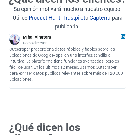
Su opinión motivará mucho a nuestro equipo.
Utilice
Product Hunt
,
Trustpilot
o
Capterra
para
publicarla.
Mihai Vinatoru
Socio director
Outscraper proporciona datos rápidos y fiables sobre las
Como
ubicaciones de Google Maps, en una interfaz sencilla e
supu
intuitiva. La plataforma tiene funciones avanzadas, pero es
como
fácil de usar. En los últimos 12 meses, usamos Outscraper
clie
para extraer datos públicos relevantes sobre más de 120,000
impr
ubicaciones.
enca
pens
¿Qué dicen los