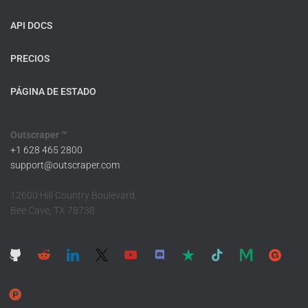
API DOCS
PRECIOS
PÁGINA DE ESTADO
Outscraper ™
+1 628 465 2800
support@outscraper.com
12600 Hill Country Boulevard,
Bee Cave, TX 78738