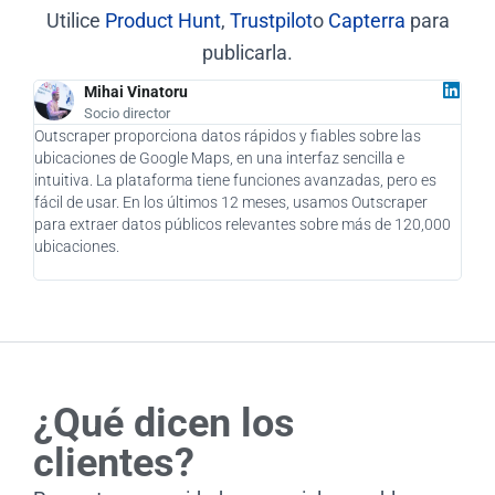
Utilice
Product Hunt
,
Trustpilot
o
Capterra
para
publicarla.
Mihai Vinatoru
Socio director
Outscraper proporciona datos rápidos y fiables sobre las
Como
ubicaciones de Google Maps, en una interfaz sencilla e
supu
intuitiva. La plataforma tiene funciones avanzadas, pero es
como
fácil de usar. En los últimos 12 meses, usamos Outscraper
clie
para extraer datos públicos relevantes sobre más de 120,000
impr
ubicaciones.
enca
pens
¿Qué dicen los
clientes?