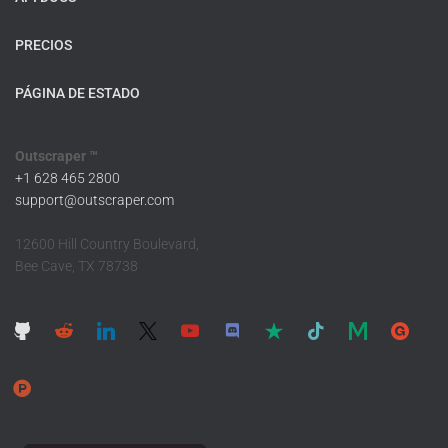
PRECIOS
PÁGINA DE ESTADO
Outscraper ™
+1 628 465 2800
support@outscraper.com
12600 Hill Country Boulevard,
Bee Cave, TX 78738