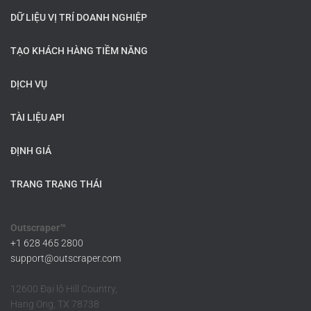
DỮ LIỆU VỊ TRÍ DOANH NGHIỆP
TẠO KHÁCH HÀNG TIỀM NĂNG
DỊCH VỤ
TÀI LIỆU API
ĐỊNH GIÁ
TRANG TRẠNG THÁI
Outscraper™
+1 628 465 2800
support@outscraper.com
12600 Đại lộ Hill Country,
Hang Ong, TX 78738