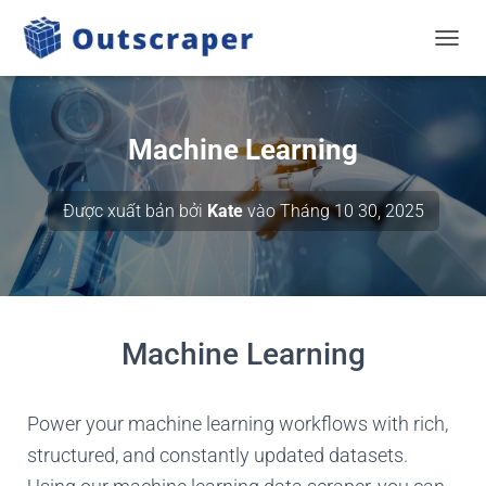
CHUYỂ
Machine Learning
Được xuất bản bởi
Kate
vào
Tháng 10 30, 2025
Machine Learning
Power your machine learning workflows with rich,
structured, and constantly updated datasets.