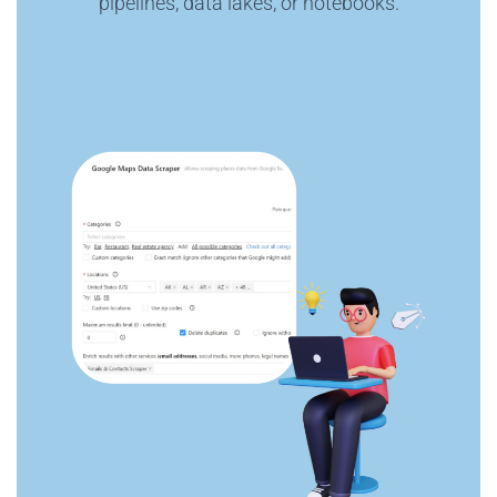
pipelines, data lakes, or notebooks.