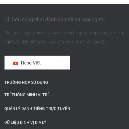
Dữ liệu công khai dành cho tất cả mọi người
Chúng tôi ủng hộ niềm tin của mình và bằng cách áp dụng các công
nghệ tiên tiến, chúng tôi cung cấp cho bạn dữ liệu bạn cần.
Tiếng Việt
TRƯỜNG HỢP SỬ DỤNG
TRÍ THÔNG MINH VỊ TRÍ
QUẢN LÝ DANH TIẾNG TRỰC TUYẾN
DỮ LIỆU ĐỊNH VỊ ĐỊA LÝ