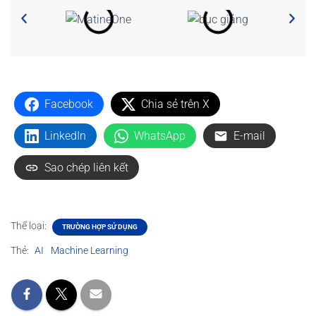
Facebook
Chia sẻ trên X
LinkedIn
WhatsApp
E-mail
Sao chép liên kết
Thể loại:
TRƯỜNG HỢP SỬ DỤNG
Thẻ:
AI
Machine Learning