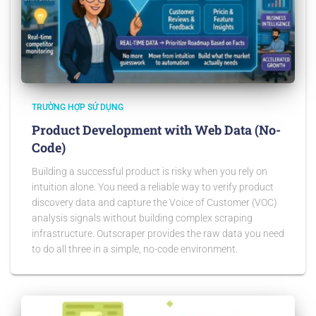
TRƯỜNG HỢP SỬ DỤNG
Product Development with Web Data (No-
Code)
Building a successful product is risky when you rely on
intuition alone. You need a reliable way to verify product
discovery data and capture the Voice of Customer (VOC)
analysis signals without building complex scraping
infrastructure. Outscraper provides the raw data you need
to do all three in a simple, no-code environment.