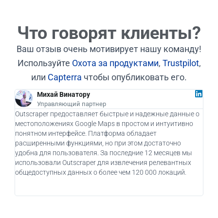
Что говорят клиенты?
Ваш отзыв очень мотивирует нашу команду!
Используйте
Охота за продуктами
,
Trustpilot
,
или
Capterra
чтобы опубликовать его.
Михай Винатору
Управляющий партнер
Outscraper предоставляет быстрые и надежные данные о
Как 
местоположениях Google Maps в простом и интуитивно
дейс
понятном интерфейсе. Платформа обладает
бизн
расширенными функциями, но при этом достаточно
при
удобна для пользователя. За последние 12 месяцев мы
пот
использовали Outscraper для извлечения релевантных
клие
общедоступных данных о более чем 120 000 локаций.
испо
вос