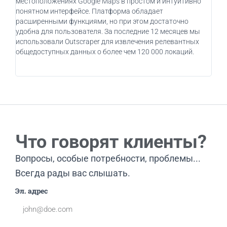
местоположениях Google Maps в простом и интуитивно
дейс
понятном интерфейсе. Платформа обладает
бизн
расширенными функциями, но при этом достаточно
при
удобна для пользователя. За последние 12 месяцев мы
пот
использовали Outscraper для извлечения релевантных
клие
общедоступных данных о более чем 120 000 локаций.
испо
вос
Что говорят клиенты?
Вопросы, особые потребности, проблемы...
Всегда рады вас слышать.
Эл. адрес