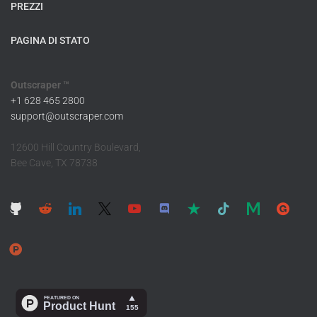
PREZZI
PAGINA DI STATO
Outscraper ™
+1 628 465 2800
support@outscraper.com
12600 Hill Country Boulevard,
Bee Cave, TX 78738