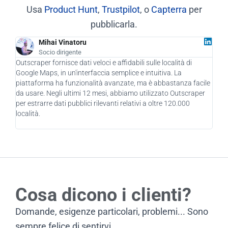
Usa
Product Hunt
,
Trustpilot
, o
Capterra
per
pubblicarla.
Mihai Vinatoru
Socio dirigente
Outscraper fornisce dati veloci e affidabili sulle località di
In q
Google Maps, in un'interfaccia semplice e intuitiva. La
ha d
piattaforma ha funzionalità avanzate, ma è abbastanza facile
azie
da usare. Negli ultimi 12 mesi, abbiamo utilizzato Outscraper
nuov
per estrarre dati pubblici rilevanti relativi a oltre 120.000
mozz
località.
util
Cosa dicono i clienti?
Domande, esigenze particolari, problemi... Sono
sempre felice di sentirvi.