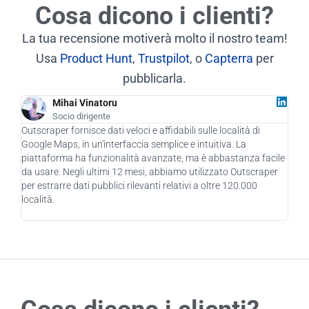
Cosa dicono i clienti?
La tua recensione motiverà molto il nostro team!
Usa
Product Hunt
,
Trustpilot
, o
Capterra
per
pubblicarla.
Mihai Vinatoru
Socio dirigente
Outscraper fornisce dati veloci e affidabili sulle località di
In q
Google Maps, in un'interfaccia semplice e intuitiva. La
ha d
piattaforma ha funzionalità avanzate, ma è abbastanza facile
azie
da usare. Negli ultimi 12 mesi, abbiamo utilizzato Outscraper
nuov
per estrarre dati pubblici rilevanti relativi a oltre 120.000
mozz
località.
util