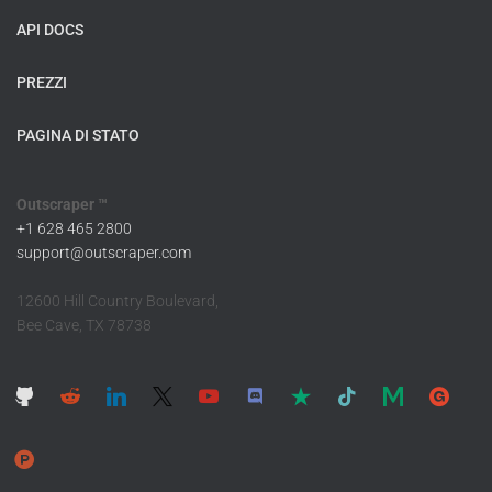
API DOCS
PREZZI
PAGINA DI STATO
Outscraper ™
+1 628 465 2800
support@outscraper.com
12600 Hill Country Boulevard,
Bee Cave, TX 78738