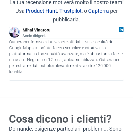
La tua recensione motiverà molto il nostro team!
Usa
Product Hunt
,
Trustpilot
, o
Capterra
per
pubblicarla.
Mihai Vinatoru
Socio dirigente
Outscraper fornisce dati veloci e affidabili sulle località di
In q
Google Maps, in un'interfaccia semplice e intuitiva. La
ha d
piattaforma ha funzionalità avanzate, ma è abbastanza facile
azie
da usare. Negli ultimi 12 mesi, abbiamo utilizzato Outscraper
nuov
per estrarre dati pubblici rilevanti relativi a oltre 120.000
mozz
località.
util
Cosa dicono i clienti?
Domande, esigenze particolari, problemi... Sono