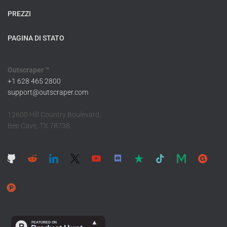
PREZZI
PAGINA DI STATO
Outscraper ™
+1 628 465 2800
support@outscraper.com
12600 Hill Country Boulevard,
Bee Cave, TX 78738