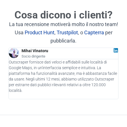
Cosa dicono i clienti?
La tua recensione motiverà molto il nostro team!
Usa
Product Hunt
,
Trustpilot
, o
Capterra
per
pubblicarla.
Mihai Vinatoru
Socio dirigente
Outscraper fornisce dati veloci e affidabili sulle località di
In q
Google Maps, in un'interfaccia semplice e intuitiva. La
ha d
piattaforma ha funzionalità avanzate, ma è abbastanza facile
azie
da usare. Negli ultimi 12 mesi, abbiamo utilizzato Outscraper
nuov
per estrarre dati pubblici rilevanti relativi a oltre 120.000
mozz
località.
util