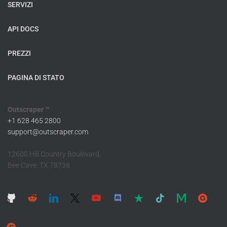
SERVIZI
API DOCS
PREZZI
PAGINA DI STATO
Outscraper ™
+1 628 465 2800
support@outscraper.com
12600 Hill Country Boulevard,
Bee Cave, TX 78738