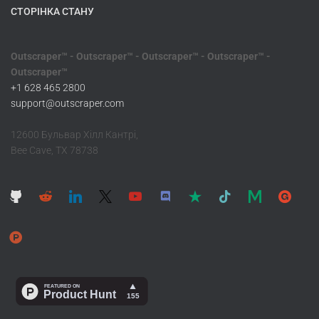
СТОРІНКА СТАНУ
Outscraper™ - Outscraper™ - Outscraper™ - Outscraper™ -
Outscraper™
+1 628 465 2800
support@outscraper.com
12600 Бульвар Хілл Кантрі,
Bee Cave, TX 78738