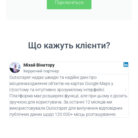
Підключіться
Що кажуть клієнти?
Міхай Вінатору
Керуючий партнер
Outscraper надає швидкі та надійні дані про
Як к
місцезнаходження об'єктів на картах Google Maps у
Outs
простому та інтуїтивно зрозумілому інтерфейсі.
бізн
Платформа має розширені функції, але при цьому є досить
залу
зручною для користувача. За останні 12 місяців ми
захо
використовували Outscraper для вилучення відповідних
кліє
публічних даних щодо 120 000+ місць розташування.
Outs