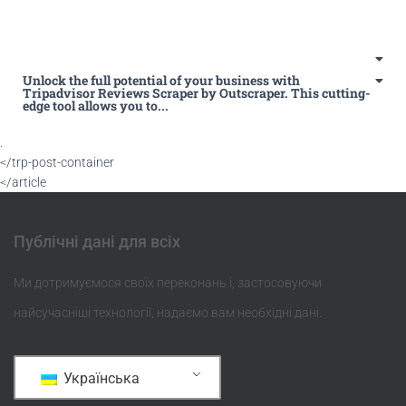
Unlock the full potential of your business with
Tripadvisor Reviews Scraper by Outscraper. This cutting-
edge tool allows you to...
.
</trp-post-container
</article
Публічні дані для всіх
Ми дотримуємося своїх переконань і, застосовуючи
найсучасніші технології, надаємо вам необхідні дані.
Українська