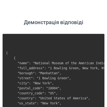
Демонстрація відповіді
[

    {

      "name": "National Museum of the American Indian
      "full_address": "1 Bowling Green, New York, NY 
      "borough": "Manhattan",

      "street": "1 Bowling Green",

      "city": "New York",

      "postal_code": "10004",

      "country_code": "US",

      "country": "United States of America",

      "us_state": "New York",
