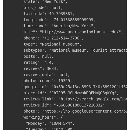
      "state": "New York",

      "plus_code": null,

      "latitude": 40.7039861,

      "longitude": -74.01368889999999,

      "time_zone": "America/New_York",

      "site": "http://www.americanindian.si.edu/",

      "phone": "+1 212-514-3700",

      "type": "National museum",

      "subtypes": "National museum, Tourist attractio
      "posts": null,

      "rating": 4.4,

      "reviews": 3684,

      "reviews_data": null,

      "photos_count": 19359,

      "google_id": "0x89c25a13ea8996f7:0x8891204f4326
      "place_id": "ChIJ95aJ6hNawokRQFMmQ08gkYg",

      "reviews_link": "https://search.google.com/loca
      "reviews_id": "-8606061888127216832",

      "photo": "https://lh5.googleusercontent.com/p/A
      "working_hours": {

        "Monday": "10AM–5PM",

        "Tuesday": "10AM–5PM",
