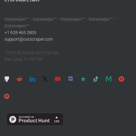
СТОРІНКА СТАНУ
Outscraper™ - Outscraper™ - Outscraper™ - Outscraper™ -
Outscraper™
+1 628 465 2800
support@outscraper.com
12600 Бульвар Хілл Кантрі,
Bee Cave, TX 78738