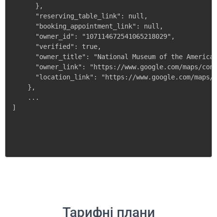
      },

      "reserving_table_link": null,

      "booking_appointment_link": null,

      "owner_id": "107114672541065218029",

      "verified": true,

      "owner_title": "National Museum of the American
      "owner_link": "https://www.google.com/maps/cont
      "location_link": "https://www.google.com/maps/p
    },

    ...

]
Тарифні плани