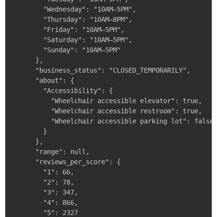
        "Wednesday": "10AM–5PM",

        "Thursday": "10AM–8PM",

        "Friday": "10AM–5PM",

        "Saturday": "10AM–5PM",

        "Sunday": "10AM–5PM"

      },

      "business_status": "CLOSED_TEMPORARILY",

      "about": {

        "Accessibility": {

          "Wheelchair accessible elevator": true,

          "Wheelchair accessible restroom": true,

          "Wheelchair accessible parking lot": false

        }

      },

      "range": null,

      "reviews_per_score": {

        "1": 66,

        "2": 78,

        "3": 347,

        "4": 866,

        "5": 2327
