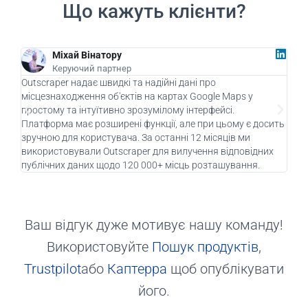
Що кажуть клієнти?
Міхай Вінатору
Керуючий партнер
Outscraper надає швидкі та надійні дані про
Як к
місцезнаходження об'єктів на картах Google Maps у
Outs
простому та інтуїтивно зрозумілому інтерфейсі.
бізн
Платформа має розширені функції, але при цьому є досить
залу
зручною для користувача. За останні 12 місяців ми
захо
використовували Outscraper для вилучення відповідних
кліє
публічних даних щодо 120 000+ місць розташування.
Outs
Ваш відгук дуже мотивує нашу команду!
Використовуйте
Пошук продуктів
,
Trustpilot
або
Каптерра
щоб опублікувати
його.