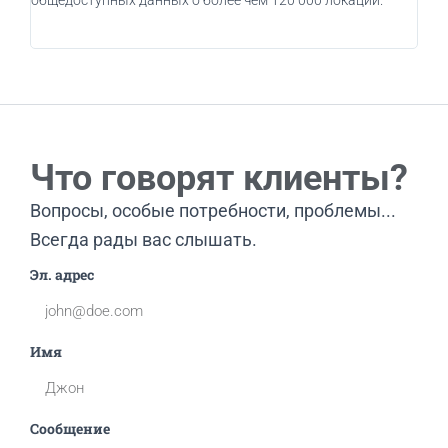
общедоступных данных о более чем 120 000 локаций.
испо
вос
Что говорят клиенты?
Вопросы, особые потребности, проблемы...
Всегда рады вас слышать.
Эл. адрес
Имя
Сообщение