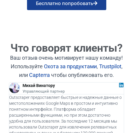
Бесплатно попробовать
Что говорят клиенты?
Ваш отзыв очень мотивирует нашу команду!
Используйте
Охота за продуктами
,
Trustpilot
,
или
Capterra
чтобы опубликовать его.
Михай Винатору
Управляющий партнер
Outscraper предоставляет быстрые и надежные данные о
Как 
местоположениях Google Maps в простом и интуитивно
дейс
понятном интерфейсе. Платформа обладает
бизн
расширенными функциями, но при этом достаточно
при
удобна для пользователя. За последние 12 месяцев мы
пот
использовали Outscraper для извлечения релевантных
клие