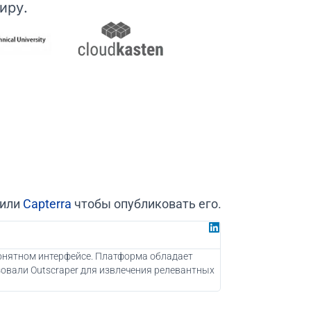
иру.
 или
Capterra
чтобы опубликовать его.
Хуан Г
Партнер комп
понятном интерфейсе. Платформа обладает
Как консультант по
овали Outscraper для извлечения релевантных
привлечь новых по
использования Outs