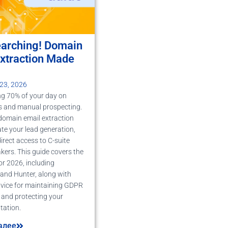
earching! Domain
Extraction Made
23, 2026
ng 70% of your day on
s and manual prospecting.
domain email extraction
e your lead generation,
irect access to C-suite
kers. This guide covers the
or 2026, including
and Hunter, along with
dvice for maintaining GDPR
and protecting your
tation.
алее