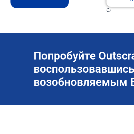
Попробуйте Outscr
воспользовавшис
возобновляемым 