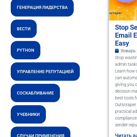
ГЕНЕРАЦИЯ ЛИДЕРСТВА
Stop S
ВЕСТИ
Email 
Easy
PYTHON
Январь 
Stop wasti
admin task
Learn how 
УПРАВЛЕНИЕ РЕПУТАЦИЕЙ
can automat
giving you d
decision ma
СОСКАБЛИВАНИЕ
best tools f
Outscraper 
practical a
УЧЕБНИКИ
compliance 
sender repu
Читать д
СЛУЧАИ ПРИМЕНЕНИЯ