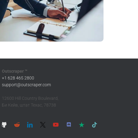
Outscraper ™
+1 628 465 2800
support@outscraper.com
12600 Hill Country Boulevard,
Би Кейв, штат Техас, 78738