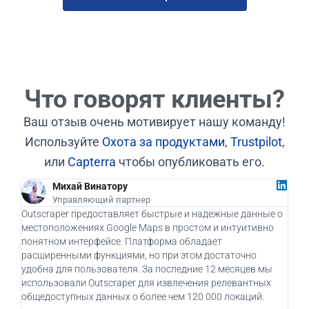
Что говорят клиенты?
Ваш отзыв очень мотивирует нашу команду!
Используйте
Охота за продуктами
,
Trustpilot
,
или
Capterra
чтобы опубликовать его.
Михай Винатору
Управляющий партнер
Outscraper предоставляет быстрые и надежные данные о
Как 
местоположениях Google Maps в простом и интуитивно
дейс
понятном интерфейсе. Платформа обладает
бизн
расширенными функциями, но при этом достаточно
при
удобна для пользователя. За последние 12 месяцев мы
пот
использовали Outscraper для извлечения релевантных
клие
общедоступных данных о более чем 120 000 локаций.
испо