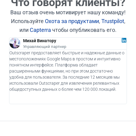
Что говорят клиенты?
Ваш отзыв очень мотивирует нашу команду!
Используйте
Охота за продуктами
,
Trustpilot
,
или
Capterra
чтобы опубликовать его.
Михай Винатору
Управляющий партнер
Outscraper предоставляет быстрые и надежные данные о
Как 
местоположениях Google Maps в простом и интуитивно
дейс
понятном интерфейсе. Платформа обладает
бизн
расширенными функциями, но при этом достаточно
при
удобна для пользователя. За последние 12 месяцев мы
пот
использовали Outscraper для извлечения релевантных
клие
общедоступных данных о более чем 120 000 локаций.
испо
вос