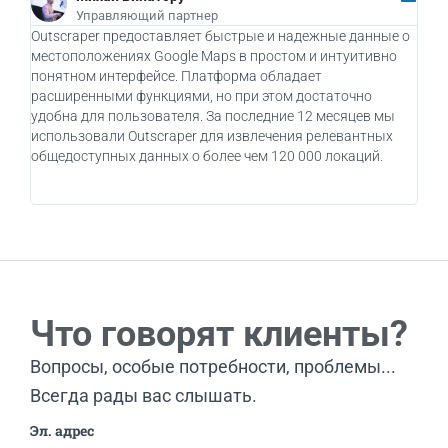
Управляющий партнер
Outscraper предоставляет быстрые и надежные данные о
Как 
местоположениях Google Maps в простом и интуитивно
дейс
понятном интерфейсе. Платформа обладает
бизн
расширенными функциями, но при этом достаточно
при
удобна для пользователя. За последние 12 месяцев мы
пот
использовали Outscraper для извлечения релевантных
клие
общедоступных данных о более чем 120 000 локаций.
испо
вос
Что говорят клиенты?
Вопросы, особые потребности, проблемы...
Всегда рады вас слышать.
Эл. адрес