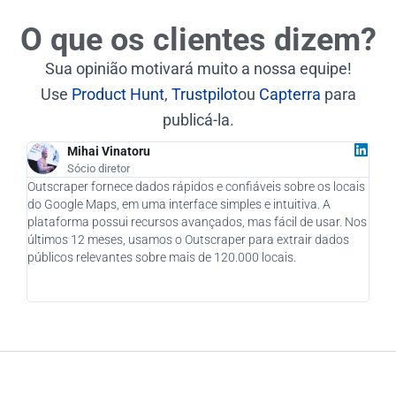
O que os clientes dizem?
Sua opinião motivará muito a nossa equipe!
Use
Product Hunt
,
Trustpilot
ou
Capterra
para
publicá-la.
Mihai Vinatoru
Sócio diretor
Outscraper fornece dados rápidos e confiáveis sobre os locais
Como
do Google Maps, em uma interface simples e intuitiva. A
real
plataforma possui recursos avançados, mas fácil de usar. Nos
quan
últimos 12 meses, usamos o Outscraper para extrair dados
novo
públicos relevantes sobre mais de 120.000 locais.
fôle
cons
o se