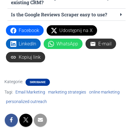
existing CRM?
Is the Google Reviews Scraper easy to use?
Facebook
Udostępnij na X
LinkedIn
WhatsApp
E-mail
Kopiuj link
Kategorie:
SKROBANIE
Tagi:
Email Marketing
marketing strategies
online marketing
personalized outreach