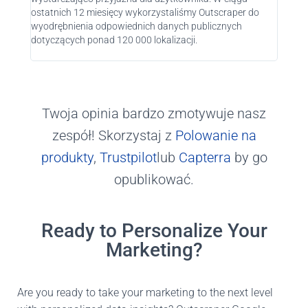
ostatnich 12 miesięcy wykorzystaliśmy Outscraper do
piersi
wyodrębnienia odpowiednich danych publicznych
kto ro
dotyczących ponad 120 000 lokalizacji.
Twoja opinia bardzo zmotywuje nasz
zespół! Skorzystaj z
Polowanie na
produkty
,
Trustpilot
lub
Capterra
by go
opublikować.
Ready to Personalize Your
Marketing?
Are you ready to take your marketing to the next level