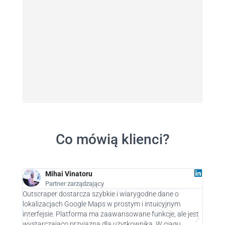
Co mówią klienci?
Mihai Vinatoru
Partner zarządzający
Outscraper dostarcza szybkie i wiarygodne dane o
Jako D
lokalizacjach Google Maps w prostym i intuicyjnym
prawdz
interfejsie. Platforma ma zaawansowane funkcje, ale jest
jak i 
wystarczająco przyjazna dla użytkownika. W ciągu
potenc