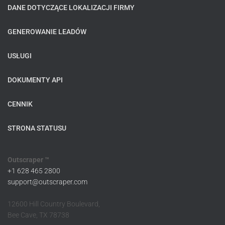
DANE DOTYCZĄCE LOKALIZACJI FIRMY
GENEROWANIE LEADÓW
USŁUGI
DOKUMENTY API
CENNIK
STRONA STATUSU
Outscraper ™
+1 628 465 2800
support@outscraper.com
12600 Hill Country Boulevard,
Bee Cave, TX 78738