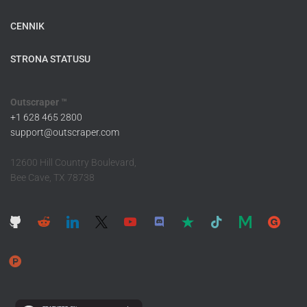
CENNIK
STRONA STATUSU
Outscraper ™
+1 628 465 2800
support@outscraper.com
12600 Hill Country Boulevard,
Bee Cave, TX 78738