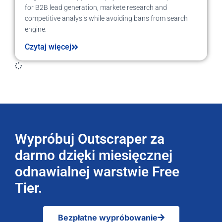
for B2B lead generation, markete research and
competitive analysis while avoiding bans from search
engine.
Czytaj więcej
Wypróbuj Outscraper za
darmo dzięki miesięcznej
odnawialnej warstwie Free
Tier.
Bezpłatne wypróbowanie