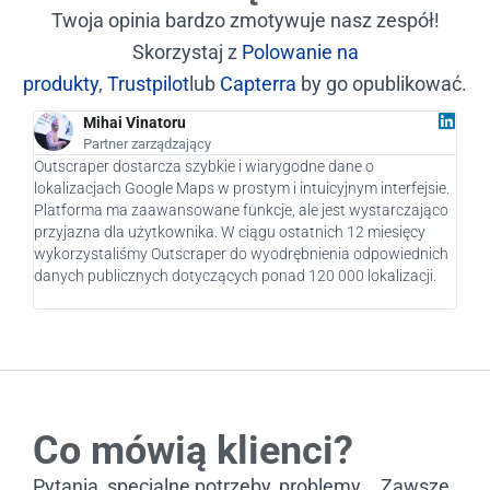
Twoja opinia bardzo zmotywuje nasz zespół!
Skorzystaj z
Polowanie na
produkty
,
Trustpilot
lub
Capterra
by go opublikować.
Mihai Vinatoru
Partner zarządzający
Outscraper dostarcza szybkie i wiarygodne dane o
Jako
lokalizacjach Google Maps w prostym i intuicyjnym interfejsie.
praw
Platforma ma zaawansowane funkcje, ale jest wystarczająco
nasz
przyjazna dla użytkownika. W ciągu ostatnich 12 miesięcy
pote
wykorzystaliśmy Outscraper do wyodrębnienia odpowiednich
pier
danych publicznych dotyczących ponad 120 000 lokalizacji.
rozw
Co mówią klienci?
Pytania, specjalne potrzeby, problemy... Zawsze