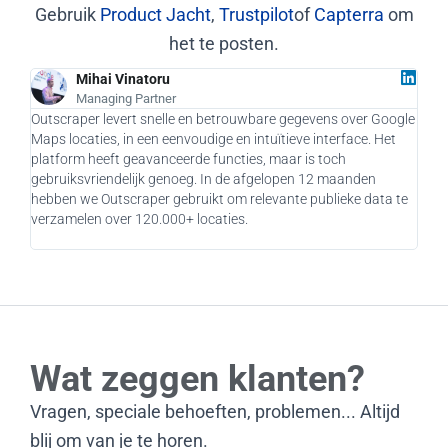
Gebruik
Product Jacht
,
Trustpilot
of
Capterra
om
het te posten.
Mihai Vinatoru
Managing Partner
Outscraper levert snelle en betrouwbare gegevens over Google
Als 
Maps locaties, in een eenvoudige en intuïtieve interface. Het
game
platform heeft geavanceerde functies, maar is toch
Het 
gebruiksvriendelijk genoeg. In de afgelopen 12 maanden
bere
hebben we Outscraper gebruikt om relevante publieke data te
onze
verzamelen over 120.000+ locaties.
zou 
Wat zeggen klanten?
Vragen, speciale behoeften, problemen... Altijd
blij om van je te horen.