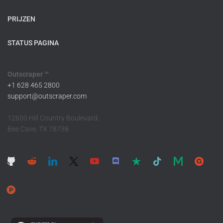
PRIJZEN
STATUS PAGINA
Outscraper ™
+1 628 465 2800
support@outscraper.com
12600 Hill Country Boulevard,
Bee Cave, TX 78738