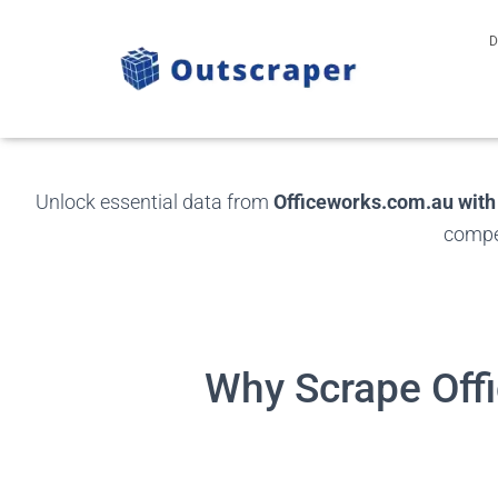
D
Offic
Unlock essential data from
Officeworks.com.au with
compet
Why Scrape Offi