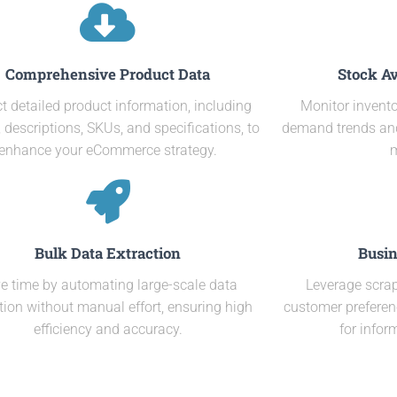
Comprehensive Product Data
Stock Av
ct detailed product information, including
Monitor inventor
descriptions, SKUs, and specifications, to
demand trends and
enhance your eCommerce strategy.
Bulk Data Extraction
Busin
e time by automating large-scale data
Leverage scrap
ction without manual effort, ensuring high
customer preferen
efficiency and accuracy.
for info