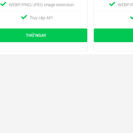
WEBP/PNG/JPEG image extension
WEBP/P
Truy cập API
THỬ NGAY