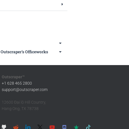
 Outscraper’s Officeworks
Outscraper™
+1 628 465 2800
support@outscraper.com
12600 Đại lộ Hill Country,
Hang Ong, TX 78738