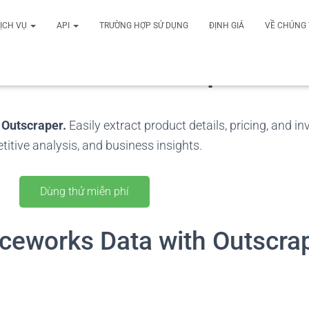
ỊCH VỤ
API
TRƯỜNG HỢP SỬ DỤNG
ĐỊNH GIÁ
VỀ CHÚNG 
eworks Data Scraper
 Outscraper.
Easily extract product details, pricing, and i
itive analysis, and business insights.
Dùng thử miễn phí
ceworks Data with Outscra