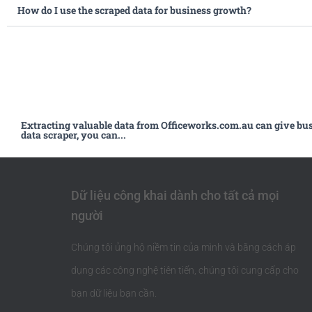
How do I use the scraped data for business growth?
Extracting valuable data from Officeworks.com.au can give bus
data scraper, you can...
Dữ liệu công khai dành cho tất cả mọi
người
Chúng tôi ủng hộ niềm tin của mình và bằng cách áp
dụng các công nghệ tiên tiến, chúng tôi cung cấp cho
bạn dữ liệu bạn cần.