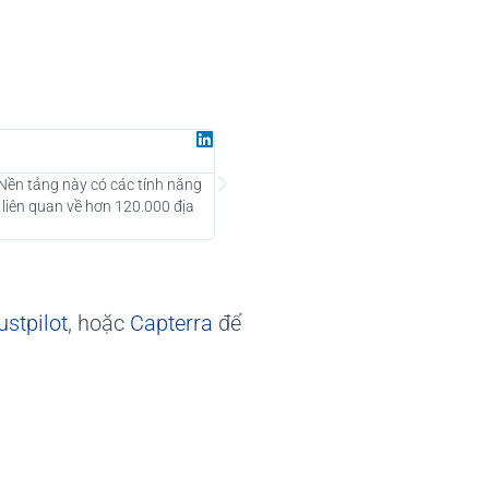
Juan G
Đối tác tại Growth97
 Nền tảng này có các tính năng
Là một công ty tư vấn tiếp thị kỹ thuật
 liên quan về hơn 120.000 địa
cận những khách hàng tiềm năng mới và 
nên dùng.
ustpilot
, hoặc
Capterra
để