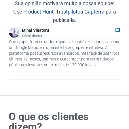
Sua opinião motivará muito a nossa equipe!
Use
Product Hunt
,
Trustpilot
ou
Capterra
para
publicá-la.
Mihai Vinatoru
Sócio diretor
Outscraper fornece dados rápidos e confiáveis sobre os locais
Como
do Google Maps, em uma interface simples e intuitiva. A
real
plataforma possui recursos avançados, mas fácil de usar. Nos
quan
últimos 12 meses, usamos o Outscraper para extrair dados
novo
públicos relevantes sobre mais de 120.000 locais.
fôle
cons
o se
O que os clientes
dizem?