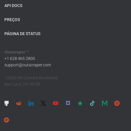
API DOCS
PREÇOS
PÁGINA DE STATUS
Outscraper ™
+1 628 465 2800
support@outscraper.com
12600 Hill Country Boulevard,
Bee Cave, TX 78738